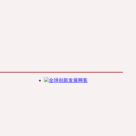
全球创新发展网客
服(2721329608)