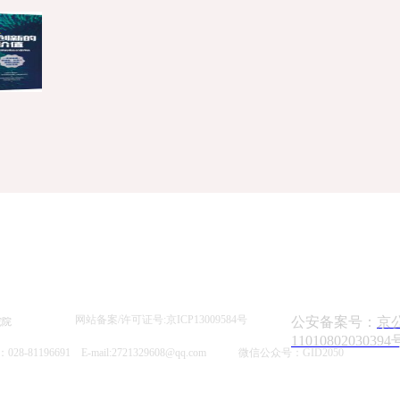
《创新的价值》
思维研究]
展示了从产品的发布到它们成为日常所需产品，再到消费者将“视线”转移到下一个“
提供了一个预估未来产品价值的权威工具。
网站备案/许可证号:京ICP13009584号
公安备案号：
京
究院
11010802030394
《经济发展理论的十位大师》
思维研究]
8-81196691 E-mail:2721329608@qq.com
微信公众
号：GID2050