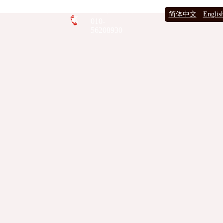
设为首页
|
加入收
简体中文
Englis
藏
010-
56208930
全球创新金融
全球创新项目
全球创新论坛
全球创新学院