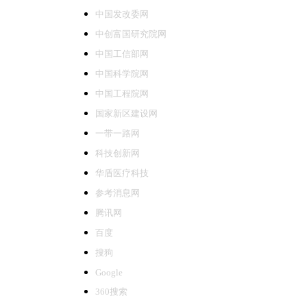
本书是关于创
中国发改委网
极负责的实践
中创富国研究院网
中国工信部网
中国科学院网
中国工程院网
国家新区建设网
[全球创新科学
一带一路网
科技创新网
2019-12-31
华盾医疗科技
本书纵观整个
参考消息网
腾讯网
百度
搜狗
Google
360搜索
[全球创新科学