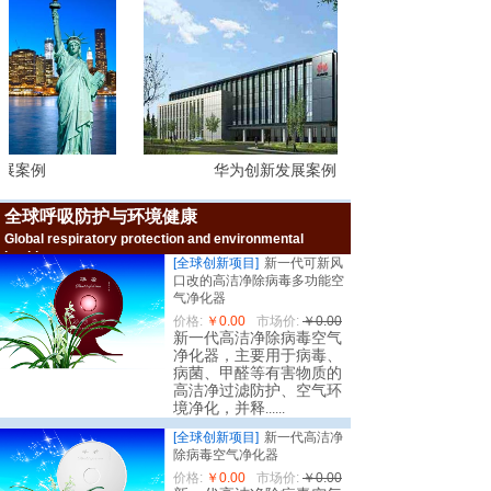
全球各国综合创新排行金榜
展案例
华为创新发展案例
全球呼吸防护与环境健康
Global respiratory protection and environmental
全球企业创新排行金榜
health
[全球创新项目]
新一代可新风
口改的高洁净除病毒多功能空
气净化器
价格:
￥0.00
市场价:
￥0.00
新一代高洁净除病毒空气
净化器，主要用于病毒、
病菌、甲醛等有害物质的
高洁净过滤防护、空气环
境净化，并释
......
[全球创新项目]
新一代高洁净
除病毒空气净化器
中国各市创新排行金榜
价格:
￥0.00
市场价:
￥0.00