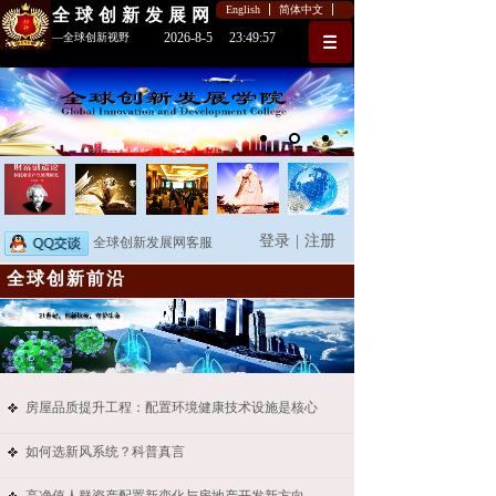
English
简体中文
全球创新发展网
2026
-
8
-
5
23:49:57
—全球创新视野
登录
|
注册
全球创新发展网客服
全球创新前沿
房屋品质提升工程：配置环境健康技术设施是核心
如何选新风系统？科普真言